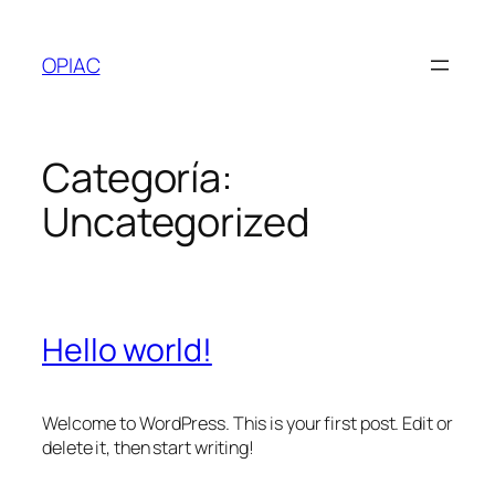
Saltar
al
OPIAC
contenido
Categoría:
Uncategorized
Hello world!
Welcome to WordPress. This is your first post. Edit or
delete it, then start writing!